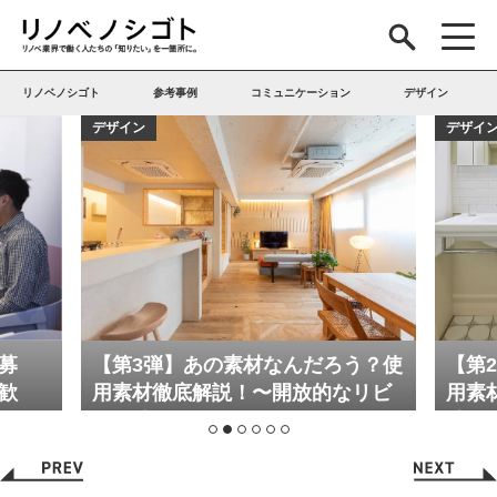
リノベノシゴト
参考事例
コミュニケーション
デザイン
デザイン
デ
ろう？使
【第2弾】あの素材なんだろう？使
【
的なリビ
用素材徹底解説！〜ホテルライク
用
編〜
編