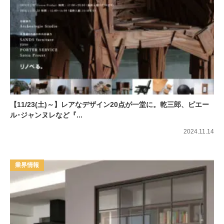
【11/23(土)～】レアなデザイン20点が一堂に。乾三郎、ピエー
ル･ジャンヌレなど『...
2024.11.14
業界情報