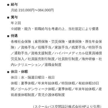
給与
月給 210,000円〜384,000円
賞与
年２回
※経験・能力・前職給与を考慮の上、当社規定により優遇
待遇
各種社会保険（雇用保険・労災保険・健康保険・厚生年金保
険）／資格手当／役職手当／家族手当／残業手当／特別手当
／通勤手当／資格支援制度／ハイパーメディカル従業員補償
労災加入／社員販売割引制度／社員割引制度／海外研修・社
内レクリエーション／退職金制度
休日・休暇
休日：水・隔週日曜日・祝日
休暇：夏季休暇／年末年始休暇／特別休暇／有給休暇10日
間／ゴールデンウィーク休暇／夏季休暇／年末年始休暇／産
前産後休暇制度／育児介護休暇制度
（スクールバス空間設計株式会社HPより引用）