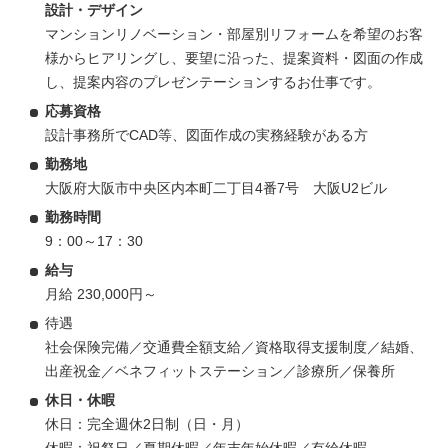
設計・デザイン
マンションリノベーション・部屋別リフォームを希望のお客
様からヒアリングし、要望に沿った、提案資料・図面の作成
し、提案内容のプレゼンテーションするお仕事です。
応募資格
設計事務所でCAD等、図面作成の実務経験がある方
勤務地
大阪府大阪市中央区内本町二丁目4番7号 大阪U2ビル
勤務時間
9：00～17：30
給与
月給 230,000円～
待遇
社会保険完備／交通費全額支給／資格取得支援制度／結婚、
出産祝金／ベネフィットステーション／診療所／保養所
休日・休暇
休日：完全週休2日制（日・月）
休暇：祝祭日／夏期休暇／年末年始休暇／有給休暇