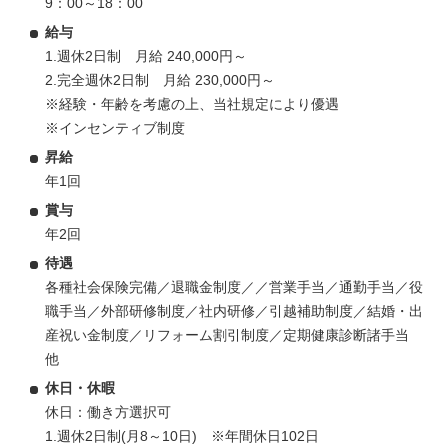
9：00～18：00
給与
1.週休2日制 月給 240,000円～
2.完全週休2日制 月給 230,000円～
※経験・年齢を考慮の上、当社規定により優遇
※インセンティブ制度
昇給
年1回
賞与
年2回
待遇
各種社会保険完備／退職金制度／／営業手当／通勤手当／役
職手当／外部研修制度／社内研修／引越補助制度／結婚・出
産祝い金制度／リフォーム割引制度／定期健康診断諸手当
他
休日・休暇
休日：働き方選択可
1.週休2日制(月8～10日) ※年間休日102日