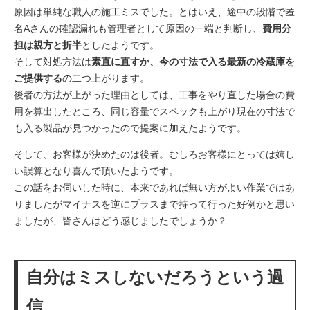
原因は単純な職人の施工ミスでした。とはいえ、途中の段階で匿
名Aさんの確認漏れも管理者として原因の一端と判断し、
費用分
担は親方と折半
としたようです。
そして対処方法は
素直に直すか、今の寸法で入る最新の冷蔵庫を
ご提供する
の二つ上がります。
後者の方法が上がった理由としては、工事をやり直した場合の費
用を算出したところ、同じ容量でスペックも上がり現在の寸法で
も入る製品が見つかったので提案に加えたようです。
そして、お客様が決めたのは後者。むしろお客様にとっては嬉し
い誤算となり喜んで頂いたようです。
この話をお伺いした時に、本来であれば無い方がよい作業ではあ
りましたがマイナスを逆にプラスまで持って行った好例かと思い
ましたが、皆さんはどう感じましたでしょうか？
自分はミスしないだろうという過
信