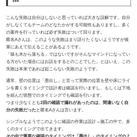
こんな失敗は自分はしないと思っていれば大きな誤解です。自分
がしなくてもチームのどなたかがする可能性もありますし、多く
の案件を行っていれば必ず失敗はついて回ります。
匿名Aさんは、このような失敗はまり語りたくないようですが後
輩にあえて伝えることがあるようです。
「猿も木から落ちる」ではないですがそんなマインドになってい
る方がいた場合にはお話をするとのことでした。とはいえ、この
失敗は本来であれば起こらない失敗のようです。
通常、壁の位置は「墨出し」と言って実際の位置を壁や床にライ
ンを書くタイミングで設計者は確認を行いますし、もしくは下地
を組んだ状態でのタイミングでも確認を行います。
つまり少なくとも
2回の確認で漏れがあったのは、間違いなく自
分の失敗だった
と匿名Aさんは言います。
シンプルなようでこのように確認の作業は設計→施工の中で、多
くのタイミングで出てきます。
その中で重要な確認のタイミングは「墨出し」のタイミングのよ