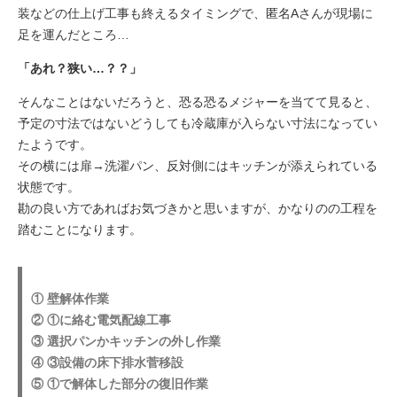
装などの仕上げ工事も終えるタイミングで、匿名Aさんが現場に
足を運んだところ…
「あれ？狭い…？？」
そんなことはないだろうと、恐る恐るメジャーを当てて見ると、
予定の寸法ではないどうしても冷蔵庫が入らない寸法になってい
たようです。
その横には扉→洗濯パン、反対側にはキッチンが添えられている
状態です。
勘の良い方であればお気づきかと思いますが、かなりのの工程を
踏むことになります。
① 壁解体作業
② ①に絡む電気配線工事
③ 選択パンかキッチンの外し作業
④ ③設備の床下排水菅移設
⑤ ①で解体した部分の復旧作業