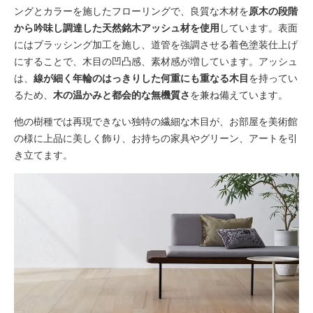
ングとカラーを施したフローリングで、良質な木材を
原木の段階
から吟味し調達した天然銘木アッシュ材を使用
しています。表面
にはブラッシング加工を施し、道管を強調させる着色塗装仕上げ
にすることで、木目の凹凸感、素材感が増しています。アッシュ
は、
線が細く年輪のはっきりした何重にも重なる木目
を持ってい
るため、
木の温かみと都会的な無機質さ
を兼ね備えています。
他の樹種では再現できない独特の繊細な木目が、お部屋を美術館
の様に上品に美しく飾り、お持ちの家具やグリーン、アートを引
き立てます。