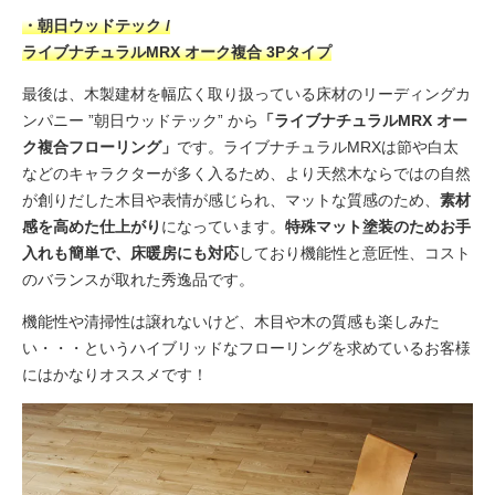
・朝日ウッドテック /
ライブナチュラルMRX オーク複合 3Pタイプ
最後は、木製建材を幅広く取り扱っている床材のリーディングカ
ンパニー ”朝日ウッドテック” から
「ライブナチュラルMRX オー
ク複合フローリング」
です。ライブナチュラルMRXは節や白太
などのキャラクターが多く入るため、より天然木ならではの自然
が創りだした木目や表情が感じられ、マットな質感のため、
素材
感を高めた仕上がり
になっています。
特殊マット塗装のためお手
入れも簡単で、床暖房にも対応
しており機能性と意匠性、コスト
のバランスが取れた秀逸品です。
機能性や清掃性は譲れないけど、木目や木の質感も楽しみた
い・・・というハイブリッドなフローリングを求めているお客様
にはかなりオススメです！