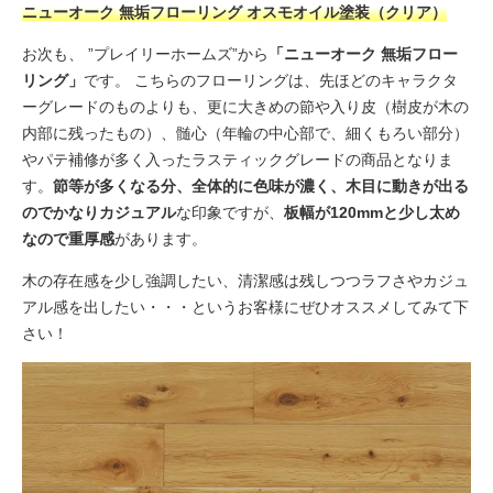
ニューオーク 無垢フローリング オスモオイル塗装（クリア）
お次も、 ”プレイリーホームズ”から
「ニューオーク 無垢フロー
リング」
です。 こちらのフローリングは、先ほどのキャラクタ
ーグレードのものよりも、更に大きめの節や入り皮（樹皮が木の
内部に残ったもの）、髄心（年輪の中心部で、細くもろい部分）
やパテ補修が多く入ったラスティックグレードの商品となりま
す。
節等が多くなる分、全体的に色味が濃く、木目に動きが出る
のでかなりカジュアル
な印象ですが、
板幅が120mmと少し太め
なので重厚感
があります。
木の存在感を少し強調したい、清潔感は残しつつラフさやカジュ
アル感を出したい・・・というお客様にぜひオススメしてみて下
さい！