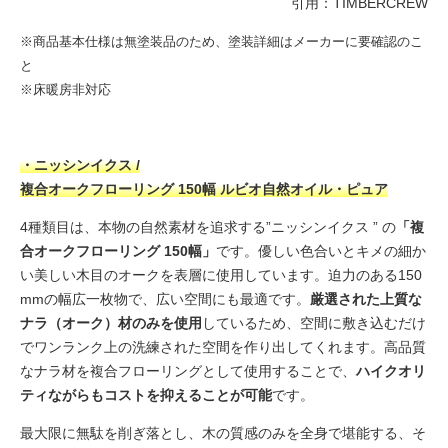
引用：
TIMBERCREW
※商品基本仕様は無塗装品のため、塗装詳細はメーカーに要確認のこ
と
※床暖房非対応
・ニッシンイクス /
複合オークフローリング 150幅 ルビオ自然オイル・ピュア
4種類目は、本物の自然素材を追求する”ニッシンイクス ” の
「複
合オークフローリング 150幅」
です。優しい色合いとキメの細か
い美しい木目のオークを表層に使用しています。迫力のある150
mmの幅広一枚物で、広い空間にも最適です。
厳選された上質な
ナラ（オーク）材のみを使用
しているため、空間に敷き込むだけ
でワンランク上の洗練された空間を作り出してくれます。高品質
なナラ材を複合フローリングとして使用することで、
ハイクオリ
ティながらもコストを抑えることが可能
です。
最大限に無駄を削ぎ落とし、木の質感のみを全身で堪能する、そ