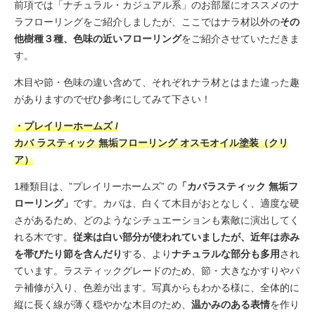
前項では「ナチュラル・カジュアル系」のお部屋にオススメのナ
ラフローリングをご紹介しましたが、ここではナラ材以外の
その
他樹種３種、色味の近いフローリング
をご紹介させていただきま
す。
木目や節・色味の違い含めて、それぞれナラ材とはまた違った趣
がありますのでぜひ参考にしてみて下さい！
・プレイリーホームズ /
カバ ラスティック 無垢フローリング オスモオイル塗装（クリ
ア）
1種類目は、”プレイリーホームズ” の
「カバラスティック 無垢フ
ローリング」
です。カバは、白くて木目がおとなしく、適度な硬
さがあるため、どのようなシチュエーションも素敵に演出してく
れる木です。
従来は白い部分が使われていましたが、近年は赤み
を帯びたり節を含んだり
する、より
ナチュラルな部分も多用
され
ています。ラスティックグレードのため、節・大きなかすりやパ
テ補修が入り、色差が出ます。写真からもわかる様に、全体的に
縦に長く線が薄く穏やかな木目のため、
温かみのある表情
を作り