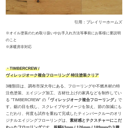
引用：
プレイリーホームズ
※オイル塗装のため取り扱いやお手入れ方法等事前にお客様に要説明
のこと
※床暖房非対応
・TIMBERCREW /
ヴィレッジオーク複合フローリング 特注塗装クリア
3種類目は、調布市深大寺にある、フローリングや不燃木材の特
注色塗装、エイジング加工、古材仕上げの家具などを制作してい
る ”TIMBERCREW” の
「ヴィレッジオーク複合フローリング」
で
す。鋸の目を残し、スクレイプやダメージを加え、節の加減にも
こだわり、何度も試作を重ねて完成したティンバークルーのオリ
ジナルエイジングフローリングは、
素材感とテクスチャーにこだ
わったフローリング
です。
板幅63mm / 126mm / 189mmの３種