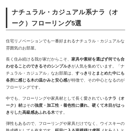
ナチュラル・カジュアル系ナラ（オ
ーク）フローリング5選
住宅リノベーションでも一番好まれるナチュラル・カジュアルな
雰囲気のお部屋。
長く住み続ける我が家だからこそ、
家具や素材を選ばず何でも合
わせることのできるそのシンプルさ
が人気を集めています。「ナ
チュラル・カジュアル」なお部屋は、
すっきりとまとめた中にも
各所に感じる木の温かみと安心感
が特徴で、その中心となるのが
フローリングです。
中でも、フローリングや家具材として長く愛されている
ナラ（オ
ーク）材
はその
強度・加工性・着色性に優れ、硬くて木目がはっ
きりした高級感あふれる木
です。
弾性もあるので、フローリングや家具だけでなく、ウイスキーの
熟成樽としても有名です。
柾目に入る班模様は虎斑（とらふ）
と