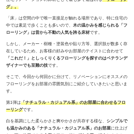
グ」。
「床」は空間の中で唯一直接足が触れる場所であり、特に住宅の
中では素足で歩くことも多いので、
木の温かみを感じられる「フ
ローリング」は昔から不動の人気を誇る床材
です。
しかし、メーカー・樹種・塗装色や貼り方等、選択肢が数多く存
在しているため、お客様の好みやお部屋のテイストに合わせて
「これだ！」としっくりくるフローリングを探すのはベテランデ
ザイナーでも至難の技
です。
そこで、今回から何回かに分けて、リノベーションにオススメの
フローリングをお部屋の雰囲気別にご紹介していきたいと思いま
す。
第1弾は
「ナチュラル・カジュアル系」のお部屋に合わせるフロ
ーリング
です。
白を基調にした柔らかさと爽やかさが共存する様な、
シンプルで
も温かみのある「ナチュラル・カジュアル系」のお部屋
に仕上げ