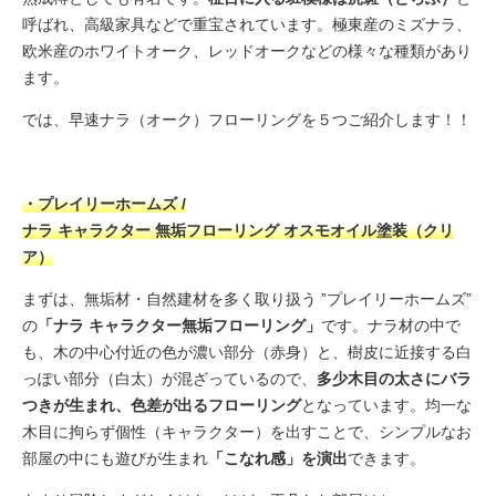
呼ばれ、高級家具などで重宝されています。極東産のミズナラ、
欧米産のホワイトオーク、レッドオークなどの様々な種類があり
ます。
では、早速ナラ（オーク）フローリングを５つご紹介します！！
・プレイリーホームズ /
ナラ キャラクター 無垢フローリング オスモオイル塗装（クリ
ア）
まずは、無垢材・自然建材を多く取り扱う ”プレイリーホームズ”
の
「ナラ キャラクター無垢フローリング」
です。ナラ材の中で
も、木の中心付近の色が濃い部分（赤身）と、樹皮に近接する白
っぽい部分（白太）が混ざっているので、
多少木目の太さにバラ
つきが生まれ、色差が出るフローリング
となっています。均一な
木目に拘らず個性（キャラクター）を出すことで、シンプルなお
部屋の中にも遊びが生まれ
「こなれ感」を演出
できます。