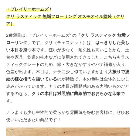
・プレイリーホームズ /
クリ ラスティック 無垢フローリング オスモオイル塗装（クリ
ア）
2種類目は、”プレイリーホームズ” の
「クリ ラスティック 無垢フ
ローリング」
です。クリ（チェスナット）は、
はっきりした美し
い木目を持つ木
です。狂いが少なく、耐久性も高いことから、土
台や家具、鉄道の枕木などに使用されてきました。こちらもラス
ティックグレードのため、節・大きなかすりやパテ補修が入り、
色差が出ます。木目は、ナラに少し似ていますがより
大振りで波
紋の様な楕円を描いている
のが特徴で、木の色味は全体的に少し
赤みがかっています。ナラの木目が躍動感のある力強いものだと
するのなら、
クリの木目は対照的に曲線的でおおらかな印象
で
す。
ナラよりも少し中性的で柔らかな雰囲気を好むお客様に、ぜひお
使いいただきたい商品です！