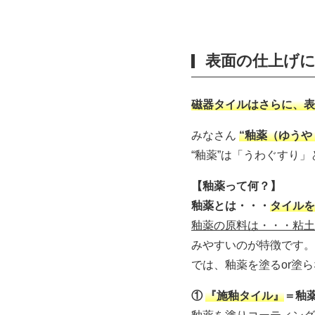
表面の仕上げ
磁器タイルはさらに、表
みなさん
“釉薬（ゆうや
“釉薬”は「うわぐすり
【釉薬って何？】
釉薬とは・・・
タイルを
釉薬の原料は・・・粘土
みやすいのが特徴です。
では、釉薬を塗るor塗
①
『施釉タイル』
＝釉