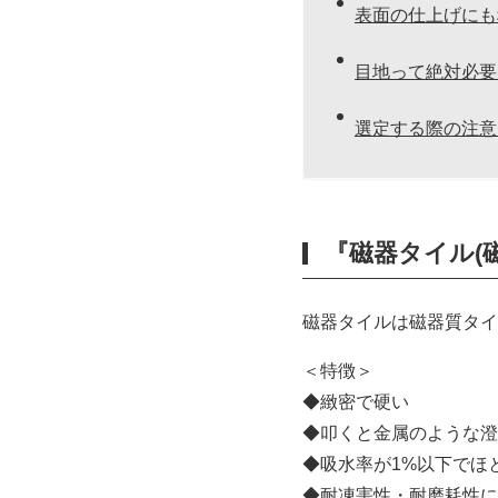
表面の仕上げにも
目地って絶対必要
選定する際の注意
『磁器タイル(
磁器タイルは磁器質タイ
＜特徴＞
◆緻密で硬い
◆叩くと金属のような澄
◆吸水率が1%以下でほ
◆耐凍害性・耐磨耗性に