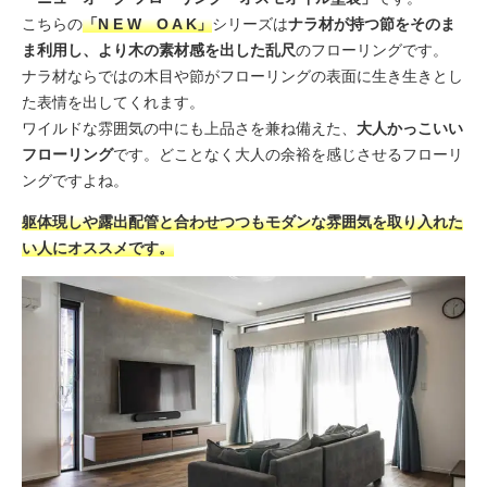
こちらの
「N E W O A K」
シリーズは
ナラ材が持つ節をそのま
ま利用し、より木の素材感を出した乱尺
のフローリングです。
ナラ材ならではの木目や節がフローリングの表面に生き生きとし
た表情を出してくれます。
ワイルドな雰囲気の中にも上品さを兼ね備えた、
大人かっこいい
フローリング
です。どことなく大人の余裕を感じさせるフローリ
ングですよね。
躯体現しや露出配管と合わせつつもモダンな雰囲気を取り入れた
い人にオススメです。