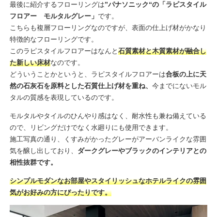
最後に紹介するフローリングは
”パナソニック“の「ラピスタイル
フロアー モルタルグレー」
です。
こちらも複層フローリングなのですが、表面の仕上げ材がかなり
特徴的なフローリングです。
このラピスタイルフロアーはなんと
石質素材と木質素材が融合し
た新しい床材
なのです。
どういうことかというと、ラピスタイルフロアーは
合板の上に天
然の石灰石を原料とした石質仕上げ材を重ね、
今までにないモル
タルの質感を表現しているのです。
モルタルやタイルのひんやり感はなく、耐水性も兼ね備えている
ので、リビングだけでなく水廻りにも使用できます。
施工写真の通り、くすみがかったグレーがアーバンライクな雰囲
気を醸し出しており、
ダークグレーやブラックのインテリアとの
相性抜群です。
シンプルモダンなお部屋やスタイリッシュなホテルライクの雰囲
気がお好みの方にぴったりです。