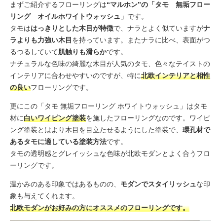
まずご紹介するフローリングは
“マルホン”の「タモ 無垢フロー
リング オイルホワイトウォッシュ」
です。
タモは
はっきりとした木目が特徴
で、ナラとよく似ていますが
ナ
ラよりも力強い木目
を持っています。またナラに比べ、表面がつ
るつるしていて
肌触りも滑らか
です。
ナチュラルな色味の綺麗な木目が人気のタモ、色々なテイストの
インテリアに合わせやすいのですが、特に
北欧インテリアと相性
の良い
フローリングです。
更にこの「タモ 無垢フローリング ホワイトウォッシュ」はタモ
材に
白いワイピング塗装
を施したフローリングなのです。ワイピ
ング塗装とはより木目を目立たせるようにした塗装で、
環孔材で
あるタモに適している塗装方法
です。
タモの透明感とグレイッシュな色味が北欧モダンとよく合うフロ
ーリングです。
温かみのある印象ではあるものの、
モダンでスタイリッシュ
な印
象も与えてくれます。
北欧モダンがお好みの方にオススメのフローリングです。