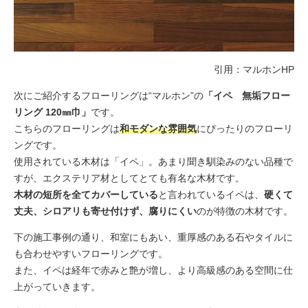
引用：
マルホンHP
次にご紹介するフローリングは“マルホン”の
「イペ 無垢フロー
リング 120㎜巾」
です。
こちらのフローリングは
和モダンな雰囲気
にぴったりのフローリ
ングです。
使用されている木材は「イペ」。あまり聞き馴染みのない品種で
すが、エクステリア材としてとても有名な木材です。
木材の短所を全てカバーしている
と言われているイペは、
硬くて
丈夫、シロアリも寄せ付けず、腐りにくい
のが特徴の木材です。
下の施工事例の通り、和室にもあい、重厚感のある石やタイルに
も合わせやすいフローリングです。
また、イペは経年で赤みと艶が増し、より高級感のある空間に仕
上がっていきます。