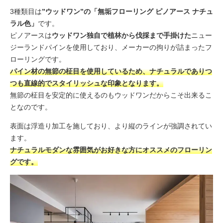
3種類目は
”ウッドワン”の「無垢フローリング ピノアース ナチュ
ラル色」
です。
ピノアースは
ウッドワン独自で植林から伐採まで手掛けた
ニュー
ジーランドパインを使用しており、メーカーの拘りが詰まったフ
ローリングです。
パイン材の無節の柾目を使用しているため、ナチュラルでありつ
つも直線的でスタイリッシュな印象となります。
無節の柾目を安定的に使えるのもウッドワンだからこそ出来るこ
となのです。
表面は浮造り加工を施しており、より縦のラインが強調されてい
ます。
ナチュラルモダンな雰囲気がお好きな方にオススメのフローリン
グです。