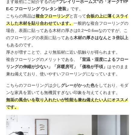
まず最初にご紹介するのが
“プレイリーホームズ”の「オークTYP
E-C フローリング ウレタン塗装」
です。
こちらの商品は
複合フローリング
と言って
合板の上に薄くスライ
スした木材を貼り合わせています。
一般的な複合フローリングの
場合、表面に貼ってある木材の厚さは0.2〜0.6㎜なのですが、こ
のフローリングの表面に貼ってある
木材の厚さはなんと３倍以上
もあるのです。
厚さが増すことで、より無垢材に近い肌触りが得られます。
複合フローリングのメリットである、
「室温・湿度によるフロー
リングの伸縮が少ない」「床暖房可」「価格が手頃」
はそのまま
兼ね備えており、使いやすいフローリングになっています。
こちらのフローリングは少し
グレーがかった色
をしており、モダ
ンな家具を置いても無機質すぎない印象を与えてくれます。
無垢の風合いを取り入れたいが性能も兼ね備えたい人にオススメ
です。