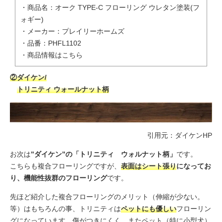
・商品名：オーク TYPE-C フローリング ウレタン塗装(フ
ォギー)
・メーカー：プレイリーホームズ
・品番：PHFL1102
・
商品情報はこちら
②ダイケン/
トリニティ ウォールナット柄
引用元：
ダイケンHP
お次は
”ダイケン”の「トリニティ ウォルナット柄」
です。
こちらも複合フローリングですが、
表面はシート張り
になってお
り、機能性抜群のフローリング
です。
先ほど紹介した複合フローリングのメリット（伸縮が少ない。
等）はもちろんの事、トリニティは
ペットにも優しい
フローリン
グになっています。傷がつきにくく、またペット（特に小型犬）