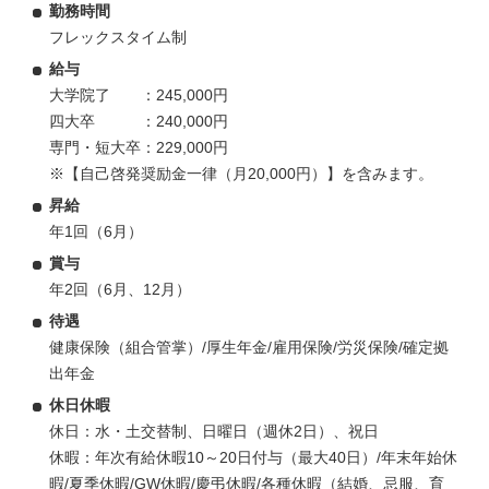
勤務時間
フレックスタイム制
給与
大学院了 ：245,000円
四大卒 ：240,000円
専門・短大卒：229,000円
※【自己啓発奨励金一律（月20,000円）】を含みます。
昇給
年1回（6月）
賞与
年2回（6月、12月）
待遇
健康保険（組合管掌）/厚生年金/雇用保険/労災保険/確定拠
出年金
休日休暇
休日：水・土交替制、日曜日（週休2日）、祝日
休暇：年次有給休暇10～20日付与（最大40日）/年末年始休
暇/夏季休暇/GW休暇/慶弔休暇/各種休暇（結婚、忌服、育