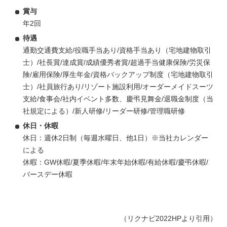
賞与
年2回
待遇
通勤交通費支給/役職手当あり/資格手当あり（宅地建物取引
士）/社長賞/達成賞/成績優秀者賞/超過手当健康保険/労災保
険/雇用保険/厚生年金/資格バックアップ制度（宅地建物取引
士）/社員旅行あり/リゾート施設利用/オーダーメイドスーツ
支給/食事会/社内イベント多数、慶弔見舞金/退職金制度（当
社規定による）/新人研修/リーダー研修/管理職研修
休日・休暇
休日：週休2日制（毎週水曜日、他1日）※当社カレンダー
による
休暇：GW休暇/夏季休暇/年末年始休暇/有給休暇/慶弔休暇/
バースデー休暇
（リクナビ2022HPより引用）