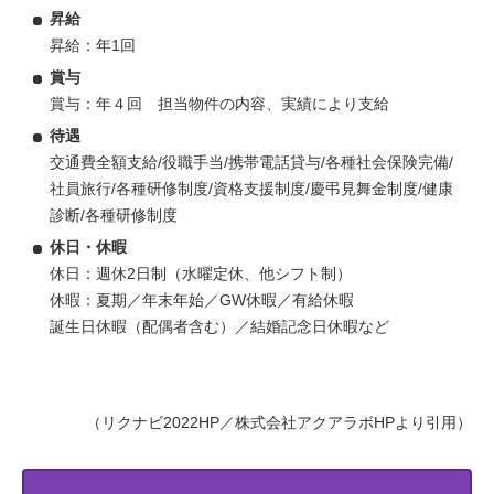
昇給
昇給：年1回
賞与
賞与：年４回 担当物件の内容、実績により支給
待遇
交通費全額支給/役職手当/携帯電話貸与/各種社会保険完備/
社員旅行/各種研修制度/資格支援制度/慶弔見舞金制度/健康
診断/各種研修制度
休日・休暇
休日：週休2日制（水曜定休、他シフト制）
休暇：夏期／年末年始／GW休暇／有給休暇
誕生日休暇（配偶者含む）／結婚記念日休暇など
（リクナビ2022HP／株式会社アクアラボHPより引用）