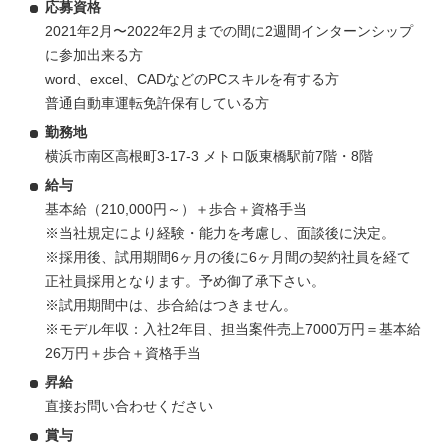
応募資格
2021年2月〜2022年2月までの間に2週間インターンシップ
に参加出来る方
word、excel、CADなどのPCスキルを有する方
普通自動車運転免許保有している方
勤務地
横浜市南区高根町3-17-3 メトロ阪東橋駅前7階・8階
給与
基本給（210,000円～）＋歩合＋資格手当
※当社規定により経験・能力を考慮し、面談後に決定。
※採用後、試用期間6ヶ月の後に6ヶ月間の契約社員を経て
正社員採用となります。予め御了承下さい。
※試用期間中は、歩合給はつきません。
※モデル年収：入社2年目、担当案件売上7000万円＝基本給
26万円＋歩合＋資格手当
昇給
直接お問い合わせください
賞与