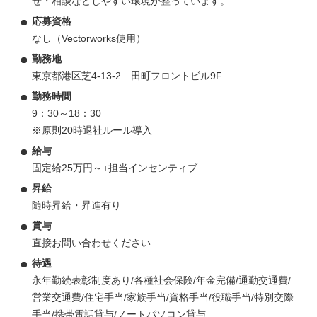
せ・相談などしやすい環境が整っています。
応募資格
なし（Vectorworks使用）
勤務地
東京都港区芝4-13-2 田町フロントビル9F
勤務時間
9：30～18：30
※原則20時退社ルール導入
給与
固定給25万円～+担当インセンティブ
昇給
随時昇給・昇進有り
賞与
直接お問い合わせください
待遇
永年勤続表彰制度あり/各種社会保険/年金完備/通勤交通費/
営業交通費/住宅手当/家族手当/資格手当/役職手当/特別交際
手当/携帯電話貸与/ノートパソコン貸与