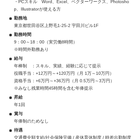
・PCスキル Word、Excel、ベクターワークス、Photosho
p、Illustratorが使える方
勤務地
東京都世田谷区上野毛1-25-2 宇田川ビル1F
勤務時間
9：00～18：00（実労働8時間）
※時間外勤務あり
給与
年棒制 ：スキル、実績、経験に応じて提示
役職手当：+12万円～+120万円（月 1万～10万円）
資格手当：+6万円～+36万円（月 0.5万円～3万円）
※みなし残業時間45時間を含む年俸提示
昇給
年1回
賞与
年俸制のためなし
待遇
交通費全額支給/社会保険完備 / 産休育休制度 / 時差出勤制度