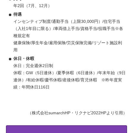
年2回（7月、12月）
待遇
インセンティブ制度/通勤手当（上限30,000円）/住宅手当
（入社1年目に限る）/車両借上手当/資格手当/役職手当※各
種規定有
健康保険/厚生年金/雇用保険/労災保険完備/リゾート施設利
用
休日・休暇
休日：完全週休2日制
休暇：GW（5日連休）/夏季休暇（6日連休）/年末年始（9日
連休）/有給休暇/慶弔休暇/産後休暇/育児休暇 ※昨年度実
績：年間休日116日
（株式会社sumarchHP・リクナビ2022HPより引用）