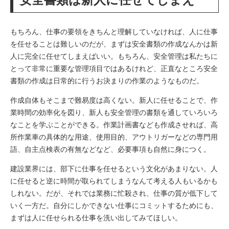
もちろん、仕事の要領をきちんと理解していなければ、人に仕事
を任せることは難しいのだが、まずは安全書類の作成なんかは新
人に完全に任せてしまえばいい。もちろん、安全管理は私たちに
とって非常に重要な管理項目ではあるけれど、正直なところ安全
書類の作成は日常的に行うお決まりの作業のようなものだ。
作成自体もそこまで難易度は高くない。新人に任せることで、作
業時間の効率化を図り、新人も安全管理の書類を通していろいろ
なことを学ぶことができる。作業計画書なども作成させれば、高
所作業車の具体的な用途、使用目的、アウトリガーなどの専門用
語、自主点検表の有無などなど、必要事項も自然に身につく。
建設業界には、部下に仕事を任せるという文化があまりない。人
に任せると逆に時間が取られてしまうなんて考える人もいるかも
しれない。だが、それでは業務に忙殺され、仕事の質が低下して
いく一方だ。自分にしかできない仕事にコミットするためにも、
まずは人に任せられる仕事を洗い出してみてほしい。