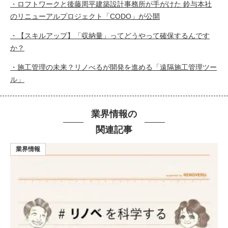
・
ロフトワークと後藤周平建築設計事務所が手がけた 鈴与本社
のリニューアルプロジェクト「CODO」が公開
・【スキルアップ】「収納量」ってどうやって確保するんです
か？
・施工管理の未来？リノべるが開発を進める「遠隔施工管理ツー
ル」
業界情報の
関連記事
業界情報