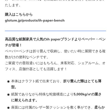
たします。
購入はこちらから
gloture.jp/products/ih-paper-bench
高品質な紙製家具で人気のih paperブランドよりペーパー・ベン
チが登場！
ペーパーベンチは折り畳んで収納し、使いたい時に展開できる複
数がけの便利なベンチです。
ご家庭での普段遣いにはもちろん、来客対応、シェアルーム、オ
フィス、店舗什器としても活躍します！
本体はクラフト紙で出来ており、
折り畳んだ際はとても薄
型。
紙製でありながら特殊な蛇腹構造により
5,000kg/㎡の重さ
に耐えられます。
座面には付属のレザー製クッションを敷く事ができ、
柔らか