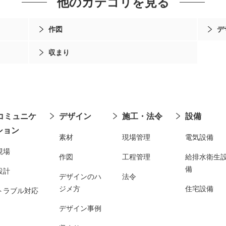
他のカテゴリを見る
作図
デ
収まり
コミュニケ
デザイン
施工・法令
設備
ション
素材
現場管理
電気設備
現場
作図
工程管理
給排水衛生
備
設計
デザインのハ
法令
ジメ方
住宅設備
トラブル対応
デザイン事例