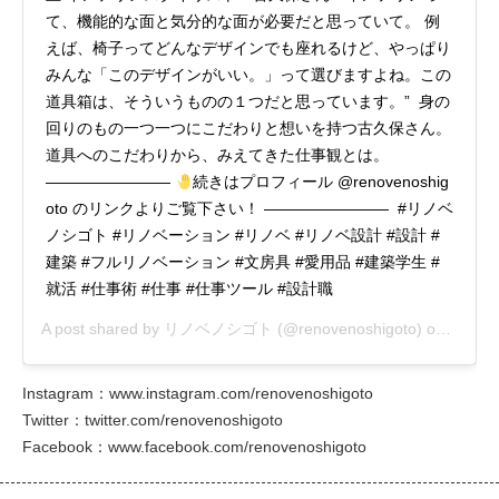
て、機能的な面と気分的な面が必要だと思っていて。 例
えば、椅子ってどんなデザインでも座れるけど、やっぱり
みんな「このデザインがいい。」って選びますよね。この
道具箱は、そういうものの１つだと思っています。” 身の
回りのもの一つ一つにこだわりと想いを持つ古久保さん。
道具へのこだわりから、みえてきた仕事観とは。
————————
続きはプロフィール @renovenoshig
oto のリンクよりご覧下さい！ ———————— #リノベ
ノシゴト #リノベーション #リノベ #リノベ設計 #設計 #
建築 #フルリノベーション #文房具 #愛用品 #建築学生 #
就活 #仕事術 #仕事 #仕事ツール #設計職
A post shared by
リノベノシゴト
(@renovenoshigoto) on
Sep 14
Instagram：
www.instagram.com/renovenoshigoto
Twitter：
twitter.com/renovenoshigoto
Facebook：
www.facebook.com/renovenoshigoto