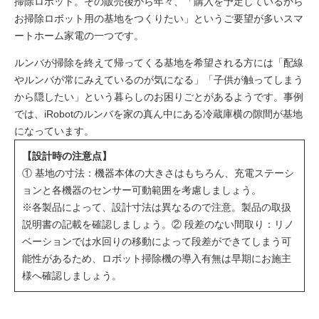
掃除ロボット。その販売後から年々、「購入を予定しているから
お掃除ロボット用の基地をつくりたい」というご要望が多いスマ
ートホーム家電の一つです。
ルンバが掃除を終えて帰ってくる基地を希望される方には「配線
やルンバが常にみえているのが気になる」「子供が触ってしまう
から隠したい」という暮らしのお困りごとがあるようです。事例
では、iRobotのルンバを家の真ん中にある冷蔵庫横の隙間が基地
になっています。
【設計時の注意点】
① 基地の寸法：機器本体の大きさはもちろん、充電ステーシ
ョンと各機器のセンサー可動範囲を考慮しましょう。
※各製品によって、設計寸法は異なるので注意。製品の取扱
説明書の記載を確認しましょう。② 段差のない間取り：リノ
ベーションでは水回りの移動によって段差ができてしまう可
能性があるため、ロボット掃除機の導入有無は早期にお施主
様へ確認しましょう。