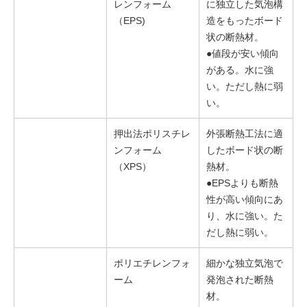
レンフォーム
に独立した気泡構
（EPS)
造をもったボード
状の断熱材。
●値段が安い傾向
がある。水に強
い。ただし熱に弱
い。
押出法ポリスチレ
外張断熱工法に適
ンフォーム
したボード状の断
（XPS）
熱材。
●EPSよりも断熱
性が高い傾向にあ
り、水に強い。た
だし熱に弱い。
ポリエチレンフォ
細かな独立気泡で
ーム
発泡された断熱
材。