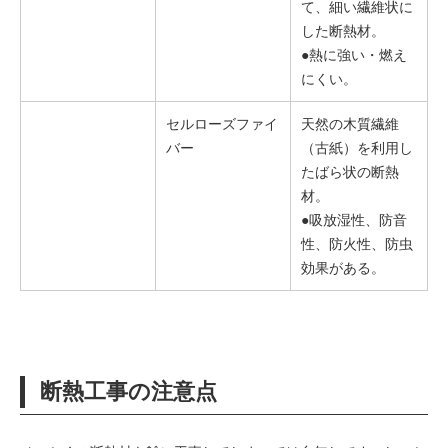
て、細い繊維状に
した断熱材。
●熱に強い・燃え
にくい。
セルローズファイ
天然の木質繊維
バー
（古紙）を利用し
たばら状の断熱
材。
●吸放湿性、防音
性、防火性、防虫
効果がある。
断熱工事の注意点