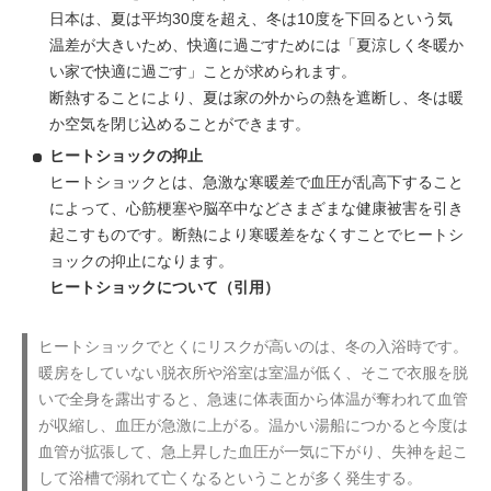
日本は、夏は平均30度を超え、冬は10度を下回るという気
温差が大きいため、快適に過ごすためには「夏涼しく冬暖か
い家で快適に過ごす」ことが求められます。
断熱することにより、夏は家の外からの熱を遮断し、冬は暖
か空気を閉じ込めることができます。
ヒートショックの抑止
ヒートショックとは、急激な寒暖差で血圧が乱高下すること
によって、心筋梗塞や脳卒中などさまざまな健康被害を引き
起こすものです。断熱により寒暖差をなくすことでヒートシ
ョックの抑止になります。
ヒートショックについて（引用）
ヒートショックでとくにリスクが高いのは、冬の入浴時です。
暖房をしていない脱衣所や浴室は室温が低く、そこで衣服を脱
いで全身を露出すると、急速に体表面から体温が奪われて血管
が収縮し、血圧が急激に上がる。温かい湯船につかると今度は
血管が拡張して、急上昇した血圧が一気に下がり、失神を起こ
して浴槽で溺れて亡くなるということが多く発生する。