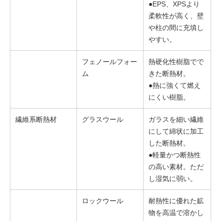
●EPS、XPSより
柔軟性が高く、壁
や柱の間に充填し
やすい。
フェノールフォー
熱硬化性樹脂でで
ム
きた断熱材。
●熱に強くて燃え
にくい樹脂。
繊維系断熱材
グラスウール
ガラスを細い繊維
にして綿状に加工
した断熱材。
●軽量かつ断熱性
の高い素材。ただ
し湿気に弱い。
ロックウール
耐熱性に優れた鉱
物を高温で溶かし