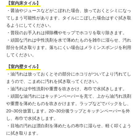
【室内床タイル】
・醤油やジュースなどがこぼれた場合、放っておくとシミになっ
てしまう可能性があります。タイルにこぼした場合はすぐ拭き取
るようにしてください。
・普段のお手入れは掃除機やモップでホコリを取り除きます。
・頑固な汚れは中性洗剤を水で薄めたものを雑巾に湿らせ、汚れ
部分を拭き取ります。落ちにくい場合はメラミンスポンジを利用
してください。
【室内壁タイル】
・油汚れは放っておくとその部分にホコリがついてより汚れてし
まうので、こまめに汚れを拭き取ってください。
・油汚れは中性洗剤や重曹を吹きかけ、布巾で水拭きします。
・頑固な油汚れにはキッチンペーパーを充て、上から油汚れ洗剤
や重曹を薄めたものを吹きかけます。ラップなどでパックをし、
20~30分放置します。20~30分後ラップとキッチンペーパーを外
し、布巾で水拭きします。
・目地の汚れは漂白剤を薄めたもの布巾に湿らせ、軽く叩くよう
に拭き取ります。