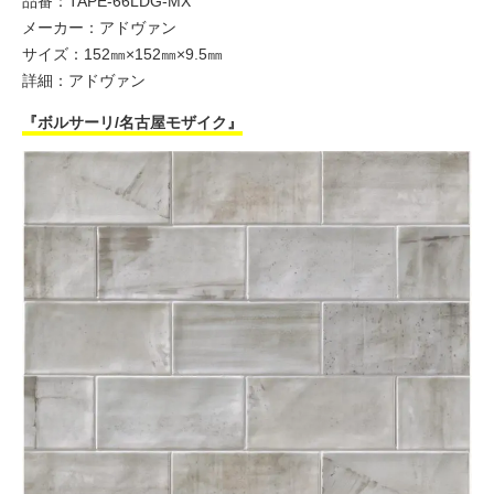
品番：TAPE-66LDG-MX
メーカー：アドヴァン
サイズ：152㎜×152㎜×9.5㎜
詳細：
アドヴァン
『ボルサーリ/名古屋モザイク』