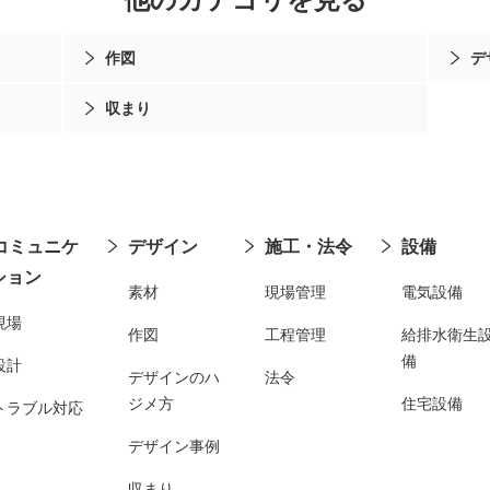
作図
デ
収まり
コミュニケ
デザイン
施工・法令
設備
ション
素材
現場管理
電気設備
現場
作図
工程管理
給排水衛生
備
設計
デザインのハ
法令
ジメ方
住宅設備
トラブル対応
デザイン事例
収まり