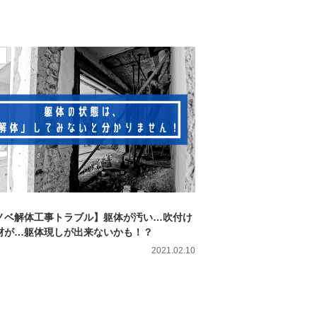
ノベ解体工事トラブル】躯体が汚い…吹付け
材が…躯体現しが出来ないかも！？
2021.02.10