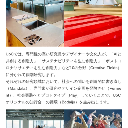
UoCでは、専門性の高い研究員やデザイナーや文化人が、「AIと
共創する創造力」「サステナビリティを生む創造力」「ポストコ
ロナソサエティを生む創造力」など10の分野（Creative Fields）
に分かれて個別研究します。
それぞれの研究領域において、社会への問いを創造的に書き直し
（Mandala）、専門家が研究やデザイン企画を発酵させ（Ferme
nt）、社会実装へとプロトタイプ（Play）していくことで、UoC
オリジナルの知行合一の循環（Bodaiju）を生み出します。