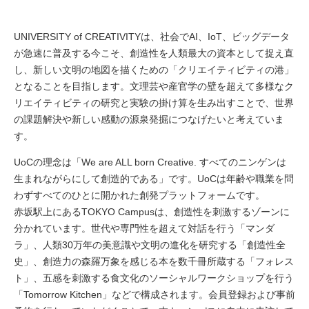
UNIVERSITY of CREATIVITYは、社会でAI、IoT、ビッグデータ
が急速に普及する今こそ、創造性を人類最大の資本として捉え直
し、新しい文明の地図を描くための「クリエイティビティの港」
となることを目指します。文理芸や産官学の壁を超えて多様なク
リエイティビティの研究と実験の掛け算を生み出すことで、世界
の課題解決や新しい感動の源泉発掘につなげたいと考えていま
す。
UoCの理念は「We are ALL born Creative. すべてのニンゲンは
生まれながらにして創造的である」です。UoCは年齢や職業を問
わずすべてのひとに開かれた創発プラットフォームです。
赤坂駅上にあるTOKYO Campusは、創造性を刺激するゾーンに
分かれています。世代や専門性を超えて対話を行う「マンダ
ラ」、人類30万年の美意識や文明の進化を研究する「創造性全
史」、創造力の森羅万象を感じる本を数千冊所蔵する「フォレス
ト」、五感を刺激する食文化のソーシャルワークショップを行う
「Tomorrow Kitchen」などで構成されます。会員登録および事前