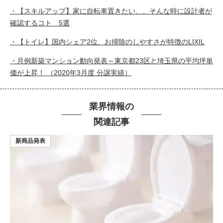
・【スキルアップ】家に自転車置きたい、、そんな時に設計者が
確認するコト 5選
・【トイレ】国内シェア2位、お掃除のしやすさが特徴のLIXIL
・月例新築マンション動向発表～東京都23区と埼玉県の平均坪単
価が上昇！ （2020年3月度 分譲実績）
業界情報の
関連記事
新商品発表