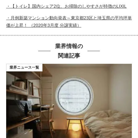
・【トイレ】国内シェア2位、お掃除のしやすさが特徴のLIXIL
・月例新築マンション動向発表～東京都23区と埼玉県の平均坪単
価が上昇！ （2020年3月度 分譲実績）
業界情報の
関連記事
業界ニュース一覧