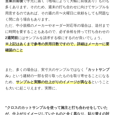
営業日前後
で手元に届く（地域によって大幅に前後あり）ものも
多くあります。そのため、週末の打ち合わせに向けてサンプルを
用意するのであれば、その週の月〜火曜日に依頼をしても問題な
く間に合う場合もあります。
ただ、中小規模のメーカーやオーダー対応等の場合は、送付まで
に時間を要することもあるので、必ず余裕を持って打ち合わせの
2週間前
にはサンプルを請求する様にするのが良いでしょう。
※上記はあくまで参考の所用日数ですので、詳細はメーカーに要
確認のこと
また、多くの場合は、実寸大のサンプルではなく
「カットサンプ
ル」
という建材の一部を切り取ったものを取り寄せることになる
ため、
サンプルと実際の仕上がりのイメージが異なる
ということ
も大いに起こりえます。実際に、
”クロスのカットサンプルを使って施主と打ち合わせをしていた
が、仕上がりイメージしていたものと全く異なり、貼り替えの対