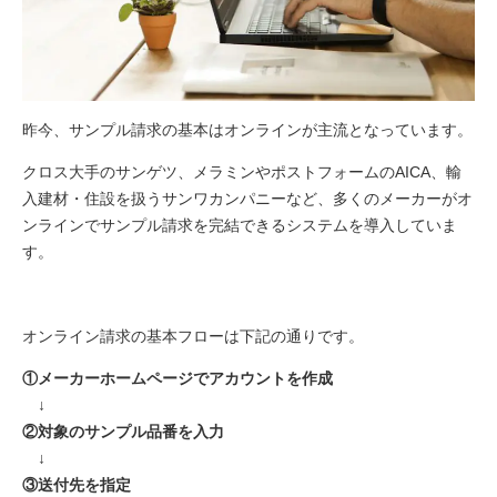
昨今、サンプル請求の基本はオンラインが主流となっています。
クロス大手の
サンゲツ
、メラミンやポストフォームの
AICA
、輸
入建材・住設を扱う
サンワカンパニー
など、多くのメーカーがオ
ンラインでサンプル請求を完結できるシステムを導入していま
す。
オンライン請求の基本フローは下記の通りです。
①メーカーホームページでアカウントを作成
↓
②対象のサンプル品番を入力
↓
③送付先を指定