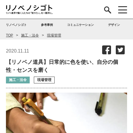
リノベノシゴト
参考事例
コミュニケーション
デザイン
TOP
施工・法令
現場管理
2020.11.11
【リノベノ道具】日常的に色を使い、自分の個
性・センスを磨く
施工・法令
現場管理