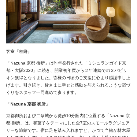
客室『柏餅』
「Nazuna 京都 御所」は昨年発行された「ミシュランガイド京
都・大阪2020」に続き、開業初年度から２年連続での３パビリ
オン獲得となりました。皆様の日頃のご支援に心より感謝申し上
げます。引き続き、皆さまに幸せと感動を与えられるような宿づ
くりをスタッフ一同進めて参ります。
「Nazuna 京都 御所」
京都御所および二条城から徒歩10分圏内に位置する「Nazuna 京
都 御所」は、和菓子をテーマにした全7室のスモールラグジュア
リーな旅館です。宿に足を踏み入れますと、かつて当館が材木屋