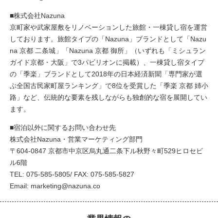
■株式会社Nazuna
京町家や武家屋敷をリノベーションした旅館・一棟貸し宿を運営
しております。旅館タイプの「Nazuna」ブランドとして「Nazu
na 京都 二条城」「Nazuna 京都 御所」（いずれも「ミシュラン
ガイド京都・大阪」で3パビリオンに掲載）、一棟貸し宿タイプ
の「季楽」ブランドとして2018年の日本経済新聞「専門家が選
ぶ全国古民家町屋ランキング」で8位を受賞した「季楽 京都 姉小
路」など、伝統的な要素を残しながらも独創的な宿を展開してい
ます。
■宿泊以外に関するお問い合わせ先
株式会社Nazuna・営業マーケティング部門
〒604-0847 京都市中京区烏丸通二条下ル秋野々町529ヒロセビ
ル6階
TEL: 075-585-5805/ FAX: 075-585-5827
Email:
marketing@nazuna.co