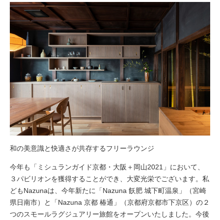
和の美意識と快適さが共存するフリーラウンジ
今年も「ミシュランガイド京都・大阪＋岡山2021」において、
３パビリオンを獲得することができ、大変光栄でございます。私
どもNazunaは、今年新たに「Nazuna 飫肥 城下町温泉」（宮崎
県日南市）と「Nazuna 京都 椿通」（京都府京都市下京区）の２
つのスモールラグジュアリー旅館をオープンいたしました。今後