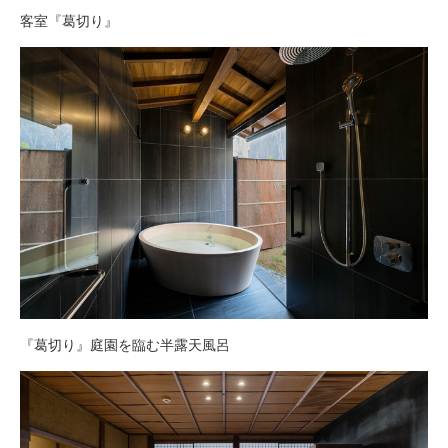
客室『葛切り』
『葛切り』庭園を臨む半露天風呂