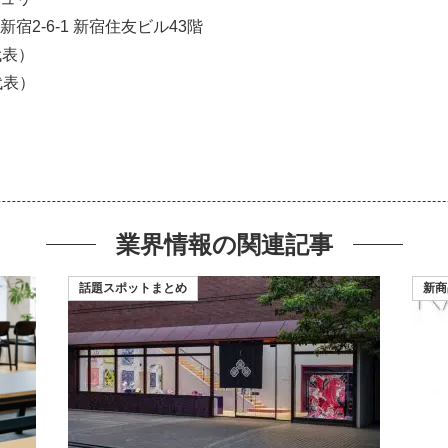
2-6-1 新宿住友ビル43階
（代表）
（代表）
業界情報の
関連記事
話題スポットまとめ
新商