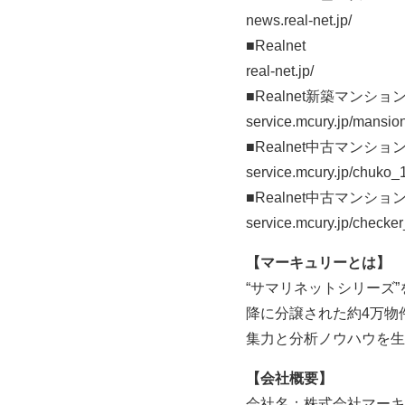
news.real-net.jp/
■Realnet
real-net.jp/
■Realnet新築マンシ
service.mcury.jp/mansio
■Realnet中古マンシ
service.mcury.jp/chuko_1
■Realnet中古マンシ
service.mcury.jp/checker
【マーキュリーとは】
“サマリネットシリーズ
降に分譲された約4万物
集力と分析ノウハウを生
【会社概要】
会社名：株式会社マーキ