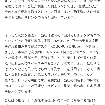
ました。一方で新型コロナウイルス感染拡大により、在宅勤務が
定着しており、当社が実施した調査
（※）
では、7割以上の人が
今後も在宅勤務を取り入れたいと回答。また、約半数の人が仕事
をする場所がリビングであると回答しています。
そうした状況を踏まえ、当社は空間の「自分らしさ」を保ちつつ
リビングでの仕事効率化を実現するため、約1平米の半個室空間
を作れる組み立て簡単デスク「KOMORU（コモル）」を開発し
ました。本製品は高さ約120センチの仕切りとデスクが一体にな
った構造で、部屋の角に設置することで、集中して仕事や作業に
取り組むためのスペースを作ることが可能です。また、仕切りに
はフックなどを取り付けられる有孔ボードを採用することで、簡
易的な収納の設置、お気に入りのインテリアの飾りつけなど、
様々なアレンジが可能です。色柄には、当社の内装ドアや床材と
のコーディネイトが可能な、リビングに馴染む落ち着いた木目調
を採用しています。
当社は今後も、日々変化する住宅へのニーズに対応する製品を