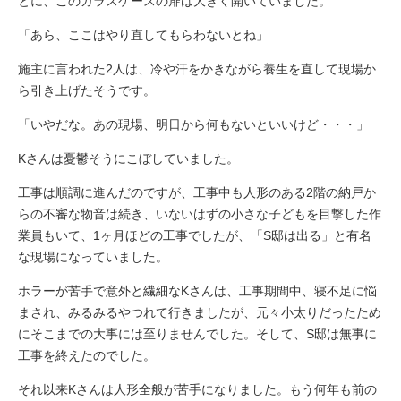
とに、このガラスケースの扉は大きく開いていました。
「あら、ここはやり直してもらわないとね」
施主に言われた2人は、冷や汗をかきながら養生を直して現場か
ら引き上げたそうです。
「いやだな。あの現場、明日から何もないといいけど・・・」
Kさんは憂鬱そうにこぼしていました。
工事は順調に進んだのですが、工事中も人形のある2階の納戸か
らの不審な物音は続き、いないはずの小さな子どもを目撃した作
業員もいて、1ヶ月ほどの工事でしたが、「S邸は出る」と有名
な現場になっていました。
ホラーが苦手で意外と繊細なKさんは、工事期間中、寝不足に悩
まされ、みるみるやつれて行きましたが、元々小太りだったため
にそこまでの大事には至りませんでした。そして、S邸は無事に
工事を終えたのでした。
それ以来Kさんは人形全般が苦手になりました。もう何年も前の