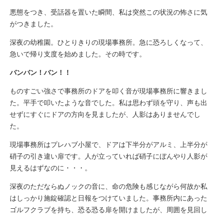
悪態をつき、受話器を置いた瞬間、私は突然この状況の怖さに気
がつきました。
深夜の幼稚園。ひとりきりの現場事務所。急に恐ろしくなって、
急いで帰り支度を始めました。その時です。
バンバン！バン！！
ものすごい強さで事務所のドアを叩く音が現場事務所に響きまし
た。平手で叩いたような音でした。私は思わず頭を守り、声も出
せずにすぐにドアの方向を見ましたが、人影はありませんでし
た。
現場事務所はプレハブ小屋で、ドアは下半分がアルミ、上半分が
硝子の引き違い扉です。人が立っていれば硝子にぼんやり人影が
見えるはずなのに・・・。
深夜のただならぬノックの音に、命の危険も感じながら何故か私
はしっかり施錠確認と日報をつけていました。事務所内にあった
ゴルフクラブを持ち、恐る恐る扉を開けましたが、周囲を見回し