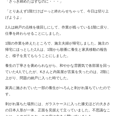
「さっき締めたはずなのに・・・」
「とりあえず1階だけぱーっと終わらせちゃって、今日は切り上
げようよ」
2人は納戸の点検を後回しにして、作業が残っている1階に戻り、
仕事を終わらせることにしました。
1階の作業を終えたところで、施主夫婦が帰宅しました。施主の
帰宅にほっとした2人は、1階から順番に養生と家具移動の報告
と、様子を見てもらうことにしました。
養生の丁寧さを褒められながら、和やかな雰囲気で各部屋を回っ
ていた4人でしたが、Kさんと内装屋が言葉を失ったのは、2階に
上がり、問題の納戸に入った時でした。
家具に施されていた一部の養生がべろんと剥がれ落ちていたので
す。
剥がれ落ちた場所には、ガラスケースに入った膝丈ほどの大きさ
の日本人形が一体、正面を見据えて立っていました。不思議なこ