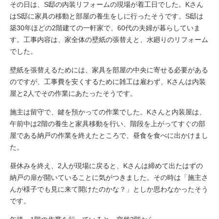
その日は、S邸の内装リフォームの現場が着工日でした。Kさん
はS邸に家具の移動と部屋の養生をしに行ったそうです。S邸は
築30年ほどの2階建ての一軒家で、60代の夫婦が暮らしていま
す。工事内容は、家全体の壁紙の張替えと、水廻りのリフォーム
でした。
壁紙を張替えるためには、家具を部屋の中央に寄せる必要がある
のですが、工事費を安くするために雑工は雇わず、Kさんは内装
屋と2人でその作業にあたったそうです。
施主は留守で、鍵を預かっての作業でした。Kさんと内装屋は、
午前中は2階の養生と家具移動を行い、階段を上がってすぐの部
屋である納戸の作業を終えたところで、昼食を食べに出かけまし
た。
昼休みを終え、2人が現場に戻ると、Kさんは締めて出たはずの
納戸の扉が開いていることに気がつきました。その時は「施主さ
んが様子でも見に来て開けたのかな？」としか思わなかったそう
です。