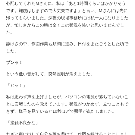
心配してくれたMさんに、私は「あと1時間くらいはかかりそう
です。施錠はしますので大丈夫ですよ」と言い、Mさんには先に
帰ってもらいました。深夜の現場事務所には私一人になりました
が、忙しさからこの時は全くこの状況を怖いと思いませんでし
た。
静けさの中、作図作業も順調に進み、日付をまたごうとした頃で
した。
ブンッ！
という低い音がして、突然照明が消えました。
「ヒッ！」
私は思わず声を上げましたが、パソコンの電源が落ちていないこ
とに安堵したのを覚えています。状況がつかめず、立つこともで
きず、様子を見ていると10秒ほどで照明が点灯しました。
「接触不良かな」
わざと声に出して自分を落ち着けて、作図を続けることにしまし