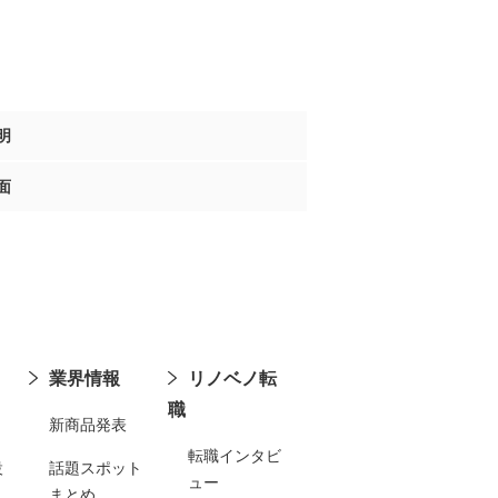
明
面
業界情報
リノベノ転
職
新商品発表
転職インタビ
設
話題スポット
ュー
まとめ