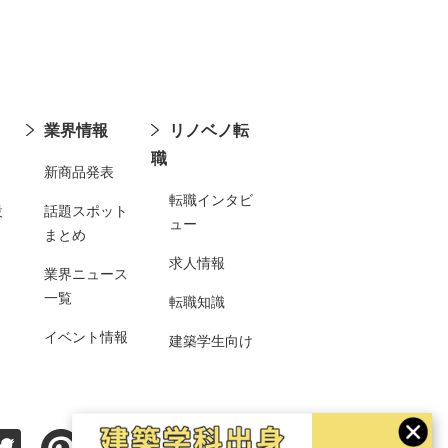
業界情報
リノベノ転
職
新商品発表
転職インタビ
設
話題スポット
ュー
まとめ
求人情報
業界ニュース
一覧
転職知識
イベント情報
建築学生向け