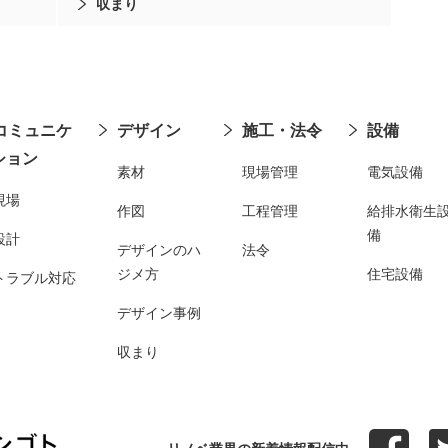
収まり
コミュニケ
デザイン
施工・法令
設備
ション
素材
現場管理
電気設備
現場
作図
工程管理
給排水衛生
備
設計
デザインのハ
法令
ジメ方
住宅設備
トラブル対応
デザイン事例
収まり