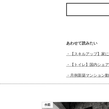
あわせて読みたい
・【スキルアップ】家に
・【トイレ】国内シェア2
・月例新築マンション動向
作図