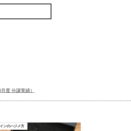
3月度 分譲実績）
インのハジメ方