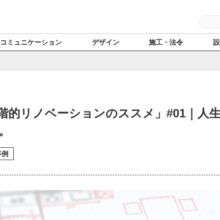
コミュニケーション
デザイン
施工・法令
階的リノベーションのススメ」#01｜人
。
事例