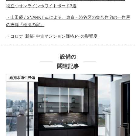
役立つオンラインホワイトボード3選
・山田優 / SNARK Inc.による、東京・渋谷区の集合住宅の一住戸
の改修「松濤の家」
・コロナ｢新築･中古マンション価格｣への影響度
設備の
関連記事
給排水衛生設備