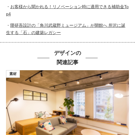
・
お客様から聞かれる！リノベーション時に適用できる補助金To
p4
・
隈研吾設計の「角川武蔵野ミュージアム」が開館へ 所沢に誕
生する「石」の建築レガシー
デザインの
関連記事
素材