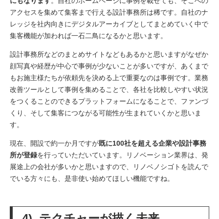
にもなります
。自社のホームページに事例を載せても、そこへの
アクセスを集めて集客まで行える設計事務所は稀です。自社のナ
レッジを社内向きにデジタルアーカイブとしてまとめていく中で
集客機能が加われば一石二鳥になるかと思います。
設計事務所などのまとめサイトなどもあるかと思いますがなぜか
顔写真や経歴が中心で事例が少ないことが多いですが、あくまで
もお施主様たちが依頼先を決める上で重要なのは事例です。業務
改善ツールとして事例を集めることで、各社を比較しやすい状況
をつくることのできるプラットフォームになることで、ファンづ
くり、そして集客につながる可能性が生まれていくかと思いま
す。
現在、開設で約一か月ですが
既に100社を超える企業や設計事務
所が登録
を行っていただいています。リノベーション業界は、発
展途上の会社が多いかと思いますので、リノベノシゴトを読んで
でいる方々にも、是非使い始めてほしい機能ですね。
4) テクチャーが描く未来