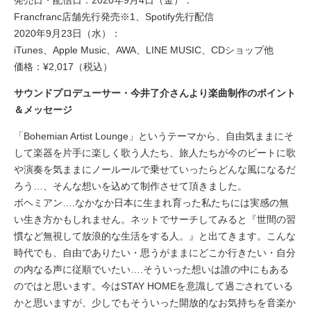
Francfranc店舗先行発売※1、Spotify先行配信
2020年9月23日（水）：
iTunes、Apple Music、AWA、LINE MUSIC、CDショップ他
価格：¥2,017（税込）
サウンドプロデューサー・今井了介さんより楽曲制作のポイント
＆メッセージ
「Bohemian Artist Lounge」というテーマから、自由気ままにそ
して楽器を片手に楽しく歌う人たち、旅人たちが今のビートに歌
や演奏を気ままにノールールで乗せていったらどんな風になるだ
ろう…、そんな想いを込めて制作させて頂きました。
ボヘミアン….なかなか日本に生まれ育った私たちには実感の無
い生き方かもしれません。ネットでサーチしてみると『世間の習
慣など無視して放浪的な生活をする人。』と出てきます。こんな
時代でも、自由でありたい・思うがままにどこか行きたい・自分
の内なる声に従順でいたい….そういった想いは誰の中にもある
のではと思います。今はSTAY HOMEを意識して過ごされている
かと思いますが、少しでもそういった開放的なお気持ちを音楽か