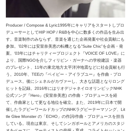
Producer / Compose & Lyric1995年にキャリアをスタートしプロ
デューサーとしてHIP HOP / R&Bを中心に数多くの作品を生み出
す。音楽制作のみならず、音楽を通じた企画発案や社会貢献にも
参加。’02年には安室奈美恵の転機となる”Suite Chic”を企画・発
案。‘03年にはチャリティープロジェクト『VOICE OF LOVE』に
より、国際NGOを介しフィリピン・ガーナへの学校建設・楽器
のプレゼント、11年の東北地方太平洋沖地震などに社会貢献も行
う。2010年、TEEの『ベイビー・アイラブユー』を作曲・プロ
デュース。後にシェネルがカヴァーし、大きな話題となりロング
ヒットを記録。2016年にはリオデジャネイロオリンピックNHK
公式ソング『Hero』(安室奈美恵) の作曲・プロデュースを経
て、作曲家として更なる地位を確立。また、2019年に日本で開
催したラグビーワールドカップのNHKラグビーテーマソング、Lit
tle Glee Monster の「ECHO」の作詞/作曲・プロデュースを担当
している。現在は東京、そしてシンガポールとアメリカのスタジ
オをベースに、アーティストの発掘・育成、コライトセッション