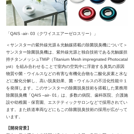
「QAIS -air- 03（クワイスエアーゼロスリー）」
＜サンスターの紫外線光源＆光触媒搭載の除菌脱臭機について＞
サンスター除菌脱臭機は、紫外線光源と独自技術である光触媒担
持チタンメッシュTMiP（Titanium Mesh impregnated Photocatal
yst）を組み合わせることで室内の空気中に浮遊する臭気の原因
物質や菌・ウイルスなどの有害な有機化合物を二酸化炭素と水な
どに酸化分解し、高い脱臭効果、菌・ウイルスの不活化性能※１
を発揮します。このサンスターの除菌脱臭技術を搭載した業務用
除菌脱臭機「QAIS –air- 01」は、多数の病院、歯科医院、介護施
設や幼稚園・保育園、エステティックサロンなどで採用されてい
ます。また鉄道車両などにもこの除菌脱臭技術の採用が広がって
います。
【開発背景】