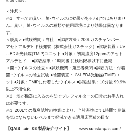
町店で販売
＜注釈＞
※1 すべての臭い、菌･ウイルスに効果があるわけではありませ
ん。臭い、菌･ウイルスの種類や使用環境により効果は異なりま
す。
＜脱臭＞●試験機関：自社 ●試験方法：200Lガスチャンバー、
アセトアルデヒド検知管（株式会社ガステック）●試験装置：UV
-LED＆光触媒(TMiP)ユニット ●対象：初期濃度12ppmのアセト
アルデヒド ■試験結果：1時間後 に検出限界以下に低減
＜菌･ウイルスの除去＞●試験機関：第三者機関 ●試験方法：付着
菌･ウイルスの除去試験 ●除菌装置：UV-LED&光触媒(TMiP)ユニ
ット●対象：TMiPに付着したウイルス ■試験結果：10分後 99.9%
以上不活性化
※2 埃が機器に入るのを防ぐプレフィルターの日常のお手入れ
は必要です。
※3 200Lでの脱臭試験の換算により、当社基準にて1時間で臭気
を気にならないレベルまで軽減できる適用床面積の目安
【QAIS –air– 03 製品紹介サイト】
www.sunstarqais.com/