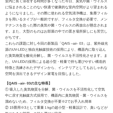
室内に長く滞在する時間が多くなった今日、臭気や菌・ウイルス
に悩まされることのない快適で健康的な室内空間がより望まれる
ようになりました。その際に使われる空気清浄機は、集塵フィル
タを用いるタイプが一般的ですが、フィルタ交換が必要で、メン
テナンスを怠った際の臭気や菌・ウイルスの再放出が懸念されま
す。また、大型のものはお部屋の中での置き場所探しにも苦労し
がちです。
これらの課題に対し今回の新製品「QAIS –air- 03」は、紫外線光
源のUV-LEDと独自光触媒技術の採用により、機器内に取り込ん
だ臭気物質を酸化分解し、菌・ウイルスを不活性化させます。ま
た、UV-LEDの採用による超小型・軽量で持ち運びやすい構造的
特徴と洗練されたデザインから、インテリアとしてもおしゃれな
空間を演出できるデザイン家電を目指しました。
【QAIS –air- 03の主な特長】
① 吸入した臭気物質を分解、菌・ウイルスを不活性化して空気
中に戻す光触媒方式採用で、機器内に臭気物質・菌・ウイルスを
溜めないため、フィルタ交換が不要※2でお手入れ簡単
② 15畳用※3として重量１kgの超小型・軽量設計で、臭いなどが