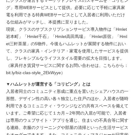
にクラスが運営するマーケットプレイスのスキームを「コリビン
グ」専用WEBサービスとして提供。必要に応じて手軽に家具家
電を利用できる特典WEBサービスとして入居者に利用いただけ
る仕組みがマッチし、本提携に至りました。
現状、クラスのサブスクリプションサービス導入物件は「Hmlet
岩本町」「Hmlet千石」「Hmlet高田馬場」「Hmlet原宿」「Hml
et三軒茶屋」の5物件。今後もハムレットが展開する物件におい
て、クラスの家具・インテリア・家電を使用したサービスを提供
し、フレキシブルなライフスタイル需要の拡大を目指します。
（家具付き賃貸サービスに関するお問い合わせは、こちらから：
bit.ly/biz-clas-style_2EkWyye
）
▼ハムレットが運営する「コリビング」とは
入居者同士のコミュニティ形成に重点を置いたシェアハウスの一
形態。デザイン性の高い各々独立した住戸のほか、入居者が随時
利用できるコミュニティ・ラウンジなどの共有スペースを備えて
います。ご希望に応じて１カ月～2年間の入居が可能で、入居者
は専用のウェブサイト・アプリを通じ、住まいの不具合等に関す
る連絡、衣服のクリーニングや部屋の清掃といった生活サービス
をオーダーできます。また、コミュニティ・マネジャーが日常的