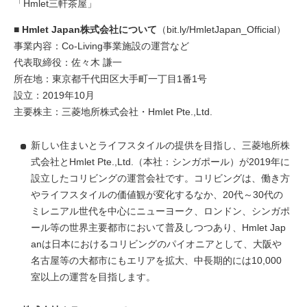
「Hmlet三軒茶屋」
■ Hmlet Japan株式会社について
（
bit.ly/HmletJapan_Official
）
事業内容：Co-Living事業施設の運営など
代表取締役：佐々木 謙一
所在地：東京都千代田区大手町一丁目1番1号
設立：2019年10月
主要株主：三菱地所株式会社・Hmlet Pte.,Ltd.
新しい住まいとライフスタイルの提供を目指し、三菱地所株
式会社とHmlet Pte.,Ltd.（本社：シンガポール）が2019年に
設立したコリビングの運営会社です。コリビングは、働き方
やライフスタイルの価値観が変化するなか、20代～30代の
ミレニアル世代を中心にニューヨーク、ロンドン、シンガポ
ール等の世界主要都市において普及しつつあり、Hmlet Jap
anは日本におけるコリビングのパイオニアとして、大阪や
名古屋等の大都市にもエリアを拡大、中長期的には10,000
室以上の運営を目指します。