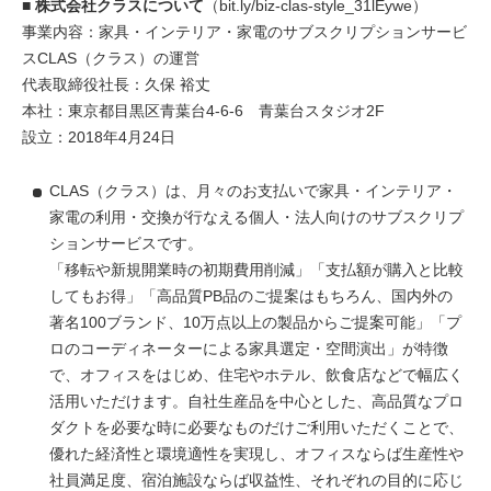
■ 株式会社クラスについて
（
bit.ly/biz-clas-style_31lEywe
）
事業内容：家具・インテリア・家電のサブスクリプションサービ
スCLAS（クラス）の運営
代表取締役社長：久保 裕丈
本社：東京都目黒区青葉台4-6-6 青葉台スタジオ2F
設立：2018年4月24日
CLAS（クラス）は、月々のお支払いで家具・インテリア・
家電の利用・交換が行なえる個人・法人向けのサブスクリプ
ションサービスです。
「移転や新規開業時の初期費用削減」「支払額が購入と比較
してもお得」「高品質PB品のご提案はもちろん、国内外の
著名100ブランド、10万点以上の製品からご提案可能」「プ
ロのコーディネーターによる家具選定・空間演出」が特徴
で、オフィスをはじめ、住宅やホテル、飲食店などで幅広く
活用いただけます。自社生産品を中心とした、高品質なプロ
ダクトを必要な時に必要なものだけご利用いただくことで、
優れた経済性と環境適性を実現し、オフィスならば生産性や
社員満足度、宿泊施設ならば収益性、それぞれの目的に応じ