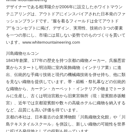
デザイナーである相澤陽介が2006年に設立したホワイトマウン
テニアリングは、アウトドアにインスパイアされた日本発のファ
ッションブランドです。“服を着るフィールドは全てアウトド
ア”をコンセプトに掲げ、デザイン、実用性、技術の３つの要素
を一つの形にし、市場には屈しない姿勢でのものづくりを貫いて
います。
www.whitemountaineering.com
川島織物セルコン
1843年創業、177年の歴史を持つ京都の織物メーカー。呉服悉皆
業からスタートし明治期に室内装飾織物（インテリア業）に進
出、伝統的な手織り技術と現代の機械織技術を併せ持ち、他に類
を見ない織物を提供しています。帯・緞帳・祭礼幕などの伝統的
な織物から、カーテン・カーペット・インテリア小物までトータ
ルに生産し、古くは明治宮殿から旧東宮御所（現：迎賓館赤坂離
宮）、近年では京都迎賓館や数々の高級ホテルに織物を納入する
など、品質にも高い評価を得ています。
京都の本社は、日本最古の企業博物館「川島織物文化館」や「川
島テキスタイルスクール」を併設し、新しい織物の可能性を世界
に拡げる発信地としての役割も担っています。