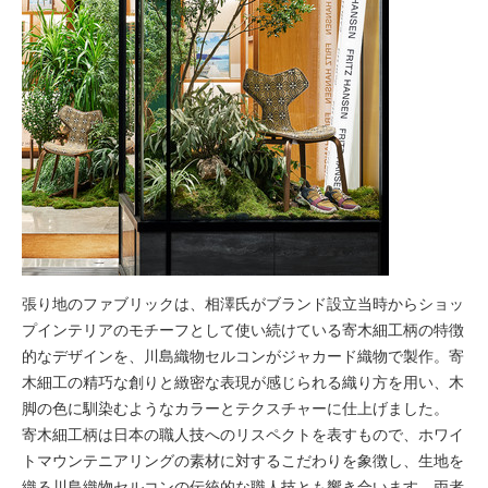
張り地のファブリックは、相澤氏がブランド設立当時からショッ
プインテリアのモチーフとして使い続けている寄木細工柄の特徴
的なデザインを、川島織物セルコンがジャカード織物で製作。寄
木細工の精巧な創りと緻密な表現が感じられる織り方を用い、木
脚の色に馴染むようなカラーとテクスチャーに仕上げました。
寄木細工柄は日本の職人技へのリスペクトを表すもので、ホワイ
トマウンテニアリングの素材に対するこだわりを象徴し、生地を
織る川島織物セルコンの伝統的な職人技とも響き合います。両者