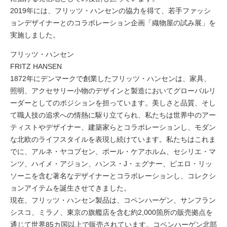
2019年には、フリッツ・ハンセンの協力を得て、若手ファッシ
ョンデザイナーとのコラボレーション企画「織物屋の試み展」を
実施しました。
フリッツ・ハンセン
FRITZ HANSEN
1872年にデンマークで創業したフリッツ・ハンセンは、家具、
照明、アクセサリー小物のデザインと製造においてグローバルリ
ーダーとしてのポジションを担っています。美しさと品質、そし
て職人技の追求への情熱に駆り立てられ、私たちは世界中のアー
ティストやデザイナー、建築家らとコラボレーションし、モダン
な北欧のライフスタイルを表現し続けています。私たちはこれま
でに、アルネ・ヤコブセン、ポール・ケアホルム、セシリエ・マ
ンツ、ハイメ・アジョン、ハンス・J・ェグナー、ピエロ・リッ
ソーニを含む著名なデザイナーとコラボレーションし、コレクシ
ョンアイテムを誕生させてきました。
現在、フリッツ・ハンセン製品は、コペンハーゲン、サンフラン
シスコ、ミラノ、東京の旗艦店を含む約2,000箇所の販売拠点を
通じて世界85カ国以上で販売されています。コペンハーゲン北部