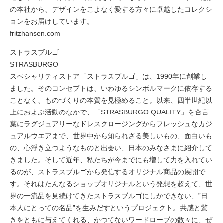
の本社から、デザインをこよなく愛する方々に卓越したコレクシ
ョンをお届けしています。
fritzhansen.com
ストラスブルゴ
STRASBURGO
スペシャリティストア「ストラスブルゴ」は、1990年に創業し
ました。そのコンセプトは、いわゆるシンボルマークに依存する
ことなく、ものづくりの本質を見極めること。以来、四半世紀以
上におよぶ活動のなかで、「STRASBURGO QUALITY」を合言
葉にラグジュアリーなドレスクロージングからフレッシュなカジ
ュアルウエアまで、世界中から知られざる美しいもの、面白いも
の、心浮き立つようなものと出会い、日本のみなさまに紹介して
きました。そして近年、私たちが今までにも増して力を入れてい
るのが、ストラスブルゴから発信するオリジナル商品の展開で
す。それはたんなるショップオリジナルという発想を超えて、世
界の一流品を見続けてきたストラスブルゴにしかできない、”日
本人にとっての名品”を生みだすというプロジェクト。共感と驚
きをともに与えてくれる、かつてないワードローブの数々に、ぜ