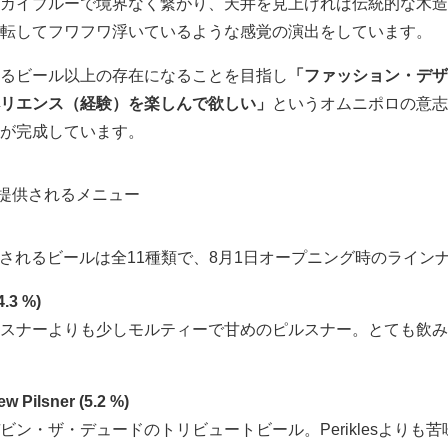
カイブルーで境界なく繋がり、天井を見上げれば伝統的な木造
転してフワフワ浮いているような感覚の演出をしています。
るビール以上の存在になることを目指し
「ファッション・デザ
リエンス（経験）を楽しんで欲しい」
というオムニポロの意志を、
が完成しています。
yo で提供されるメニュー
kyoで提供されるビールは全11種類で、8月1日オープニング時のラ
4.3 %)
スナーよりも少しモルティーで甘めのピルスナー。とても飲み
w Pilsner (5.2 %)
ビン・ザ・デュードのトリビュートビール。Periklesよりも