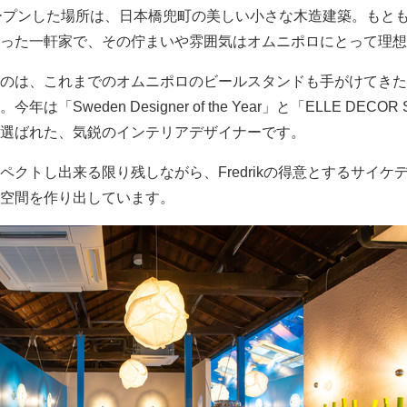
kyo がオープンした場所は、日本橋兜町の美しい小さな木造建築。も
った一軒家で、その佇まいや雰囲気はオムニポロにとって理想
は、これまでのオムニポロのビールスタンドも手がけてきたFredri
weden Designer of the Year」と「ELLE DECOR Sweden
ドに選ばれた、気鋭のインテリアデザイナーです。
ペクトし出来る限り残しながら、Fredrikの得意とするサイケ
空間を作り出しています。