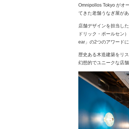
Omnipollos To
てきた老舗うなぎ屋があ
店舗デザインを担当したの
ドリック・ポールセン）。今年は「S
ear」の2つのアワー
歴史ある木造建築をリス
幻想的でユニークな店舗