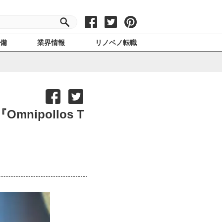
設備
業界情報
リノベノ転職
ipollos T