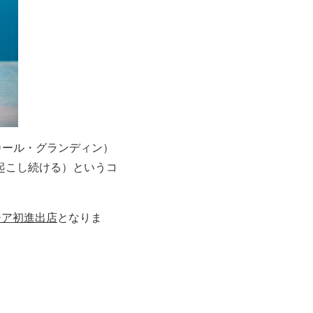
in（カール・グランディン）
起こし続ける）というコ
ジア初進出店
となりま