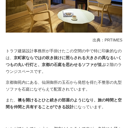
出典：PRTIMES
トラフ建築設計事務所が手掛けたこの空間の中で特に印象的なの
は、
京町家ならではの吹き抜けに照らされる大きさの異なるいく
つもの丸い行灯と、京都の石庭を思わせるソファが並ぶ
２階のラ
ウンジスペースです。
京都御苑内にある、仙洞御所の玉石から発想を得た不整形の丸型
ソファを石庭になぞらえて配置されています。
また、
襖を開けるとひと続きの部屋のようになり、旅の時間と空
間を仲間と共有することができる設計
になっています。