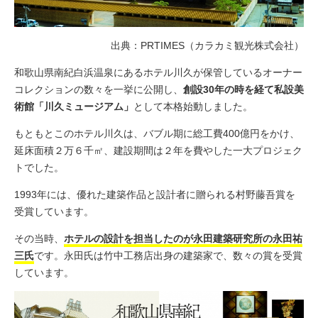
出典：PRTIMES（カラカミ観光株式会社）
和歌山県南紀白浜温泉にあるホテル川久が保管しているオーナー
コレクションの数々を一挙に公開し、
創設30年の時を経て私設美
術館「川久ミュージアム」
として本格始動しました。
もともとこのホテル川久は、バブル期に総工費400億円をかけ、
延床面積２万６千㎡、建設期間は２年を費やした一大プロジェク
トでした。
1993年には、優れた建築作品と設計者に贈られる村野藤吾賞を
受賞しています。
その当時、
ホテルの設計を担当したのが永田建築研究所の
永田祐
三氏
です。永田氏は竹中工務店出身の建築家で、数々の賞を受賞
しています。