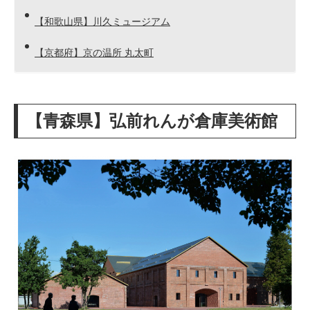
【和歌山県】川久ミュージアム
【京都府】京の温所 丸太町
【青森県】弘前れんが倉庫美術館