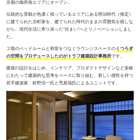
京都の御所南エリアにオープン。
伝統的な景観が色濃く残っているエリアにある明治時代（推定）
に建てられた京町家を、建てられた時代のままの雰囲気を残しな
がら、現代生活に寄り添った“住まい”へとリノベーションしまし
た。
２階のベッドルームと和室をつなぐラウンジスペースの
くつろぎ
の空間をプロデュースしたのがトラフ建築設計事務所
です。
建築の設計をはじめ、インテリア、プロダクトデザインなど多岐
にわたって建築的な思考をベースに取り組む、新しい感性を持つ
若手建築家、鈴野浩一氏と禿真哉氏によるユニットです。