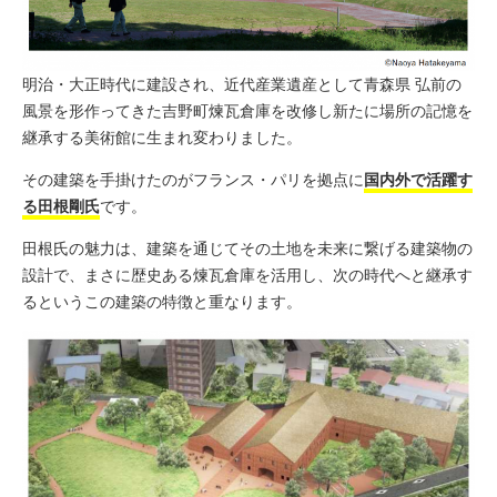
明治・大正時代に建設され、近代産業遺産として青森県 弘前の
風景を形作ってきた吉野町煉瓦倉庫を改修し新たに場所の記憶を
継承する美術館に生まれ変わりました。
その建築を手掛けたのがフランス・パリを拠点に
国内外で活躍す
る田根剛氏
です。
田根氏の魅力は、
建築を通じてその土地を未来に繋げる建築物の
設計で、まさに歴史ある煉瓦倉庫を活用し、次の時代へと継承す
るというこの建築の特徴と重なります。