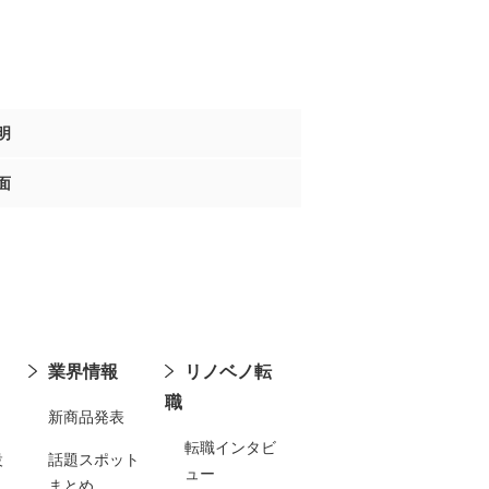
明
面
業界情報
リノベノ転
職
新商品発表
転職インタビ
設
話題スポット
ュー
まとめ