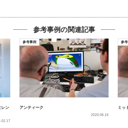
参考事例の
関連記事
参考事例
参考
なレン
アンティーク
ミッ
2020.06.16
.02.17