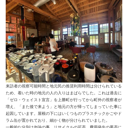
来訪者の視察可能時間と地元民の推奨利用時間は分けられている
ため、着いた時の地元の人の入りはまばらでした。これは過去に
「ゼロ・ウェイスト宣言」を上勝町が行ってから町外の視察者が
増え、「また後で来よう」と地元の方が帰ってしまっていた事に
起因しています。屋根の下にはいくつものプラスチックかごやド
ラム缶が置かれており、細かく物が分けられていました。
一般的な分別は勿論の事、リサイクルの可否、費用発生の要否に