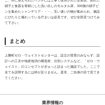
ご、外に添えられたベンチには工事で使用された塗装缶、割れた
硝子と食器を骨材にした洗い出しのモルタル床、300個の硝子ビ
ンを集めたシャンデリア・・・。互い違いの物が集められ、施設
にぴたりと備わっている佇まいは必見です。ぜひ全部見つけてみ
て下さい。
まとめ
上勝町ゼロ・ウェイストセンターは、設立の背景のみならず、設
計への工夫や地産地消の構造材、分別システムなど、「ゼロ・ウ
ェイスト」のコンセプトがぎゅっと詰まった施設でした。ここで
全てを説明するには枠が足りません。是非、ご自身の目で見てき
てください。
業界情報の