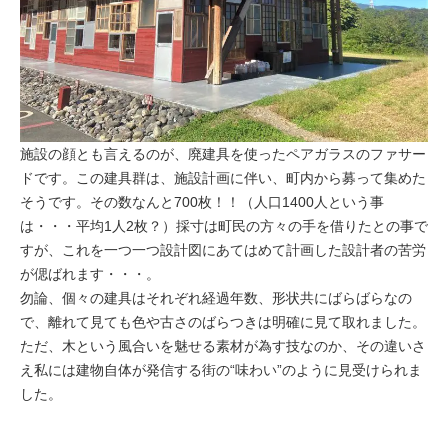
施設の顔とも言えるのが、廃建具を使ったペアガラスのファサー
ドです。この建具群は、施設計画に伴い、町内から募って集めた
そうです。その数なんと700枚！！（人口1400人という事
は・・・平均1人2枚？）採寸は町民の方々の手を借りたとの事で
すが、これを一つ一つ設計図にあてはめて計画した設計者の苦労
が偲ばれます・・・。
勿論、個々の建具はそれぞれ経過年数、形状共にばらばらなの
で、離れて見ても色や古さのばらつきは明確に見て取れました。
ただ、木という風合いを魅せる素材が為す技なのか、その違いさ
え私には建物自体が発信する街の“味わい”のように見受けられま
した。