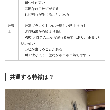
・耐久性が高い
・高度な施工技術が必要
・ヒビ割れが生じることがある
珪藻
・珪藻プランクトンの堆積した粘土状の土
土
・調湿効果が漆喰より高い
・PBやクロスの上から塗れる種類もあり、漆喰より
扱い易い
・カビが生えることがある
・耐久性が低く、壁材がボロボロ落ちやすい
共通する特徴は？